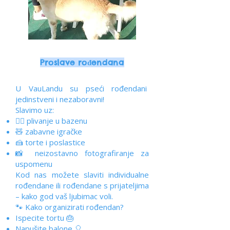
Proslave rođendana
U VauLandu su pseći rođendani
jedinstveni i nezaboravni!
Slavimo uz:
🏊‍♂️ plivanje u bazenu
🧸 zabavne igračke
🍰 torte i poslastice
📸 neizostavno fotografiranje za
uspomenu
Kod nas možete slaviti individualne
rođendane ili rođendane s prijateljima
– kako god vaš ljubimac voli.
🐾 Kako organizirati rođendan?
Ispecite tortu 🎂
Napušite balone 🎈