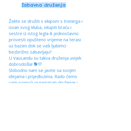
Zabavna druženja
Želite se družiti s ekipom s treninga i
izvan svog kluba, okupiti braću i
sestre iz istog legla ili jednostavno
provesti opušteno vrijeme na terasi
uz bazen dok se vaši ljubimci
bezbrižno zabavljaju?
U VauLandu su takva druženja uvijek
dobrodošla! 🐕💛
Slobodno nam se javite sa svojim
idejama i prijedlozima. Rado ćemo
vam pomoći organizirati druženje i
maksimalno se prilagoditi vašim
željama.
Okupite ekipu, opustite se i uživajte u
zajedničkim trenucima! 🐾