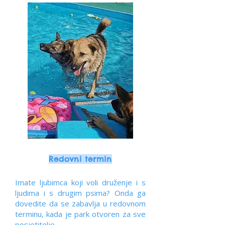
Redovni termin
Imate ljubimca koji voli druženje i s
ljudima i s drugim psima? Onda ga
dovedite da se zabavlja u redovnom
terminu, kada je park otvoren za sve
posjetitelje.