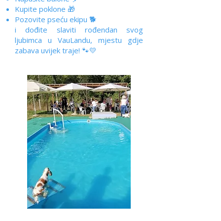
Kupite poklone 🎁
Pozovite pseću ekipu 🐕
i dođite slaviti rođendan svog
ljubimca u VauLandu, mjestu gdje
zabava uvijek traje! 🐾💛