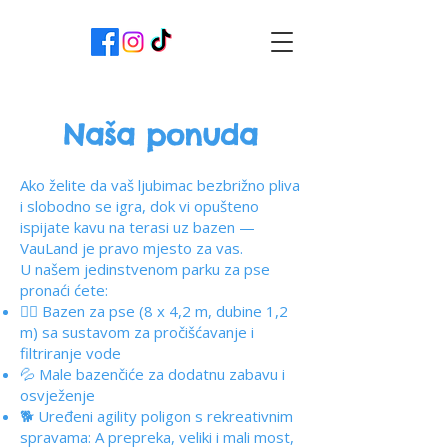
Naša ponuda
Ako želite da vaš ljubimac bezbrižno pliva
i slobodno se igra, dok vi opušteno
ispijate kavu na terasi uz bazen —
VauLand je pravo mjesto za vas.
U našem jedinstvenom parku za pse
pronaći ćete:
🏊‍♂️ Bazen za pse (8 x 4,2 m, dubine 1,2
m) sa sustavom za pročišćavanje i
filtriranje vode
💦 Male bazenčiće za dodatnu zabavu i
osvježenje
🐕 Uređeni agility poligon s rekreativnim
spravama: A prepreka, veliki i mali most,