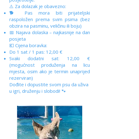
⚠️ Za dolazak je obavezno:
🐕 Pas mora biti prijateljski
raspoložen prema svim psima (bez
obzira na pasminu, veličinu ili boju)
📅 Najava dolaska – najkasnije na dan
posjeta
💶 Cijena boravka:
Do 1 sat / 1 pas: 12,00 €
Svaki dodatni sat: 12,00 €
(mogućnost produženja na licu
mjesta, osim ako je termin unaprijed
rezerviran)
Dođite i dopustite svom psu da uživa
u igri, druženju i slobodi! 🐾