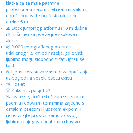
klackalica za male pasmine,
profesionalni slalom i rekreativni slalomi,
obruči, hopovi te profesionalni tunel
dužine 5 m
🌊 Dock jumping platformu (10 m dužine
i 2 m širine) za pse željne skokova i
akcije
🌿 8.000 m² ograđenog prostora,
udaljenog 1,5 km od naselja, gdje vaši
ljubimci mogu slobodno trčati, igrati se i
lajati
☕ Ljetnu terasu za vlasnike za opuštanje
uz pogled na veselu pseću ekipu
🚻 Toalet
🐶 Kako nas posjetiti?
Najavite se, dođite i uživajte sa svojim
psom u redovnim terminima zajedno s
ostalom psećom i ljudskom ekipom ili
rezervirajte prostor samo za svog
ljubimca i njegovo odabrano društvo.